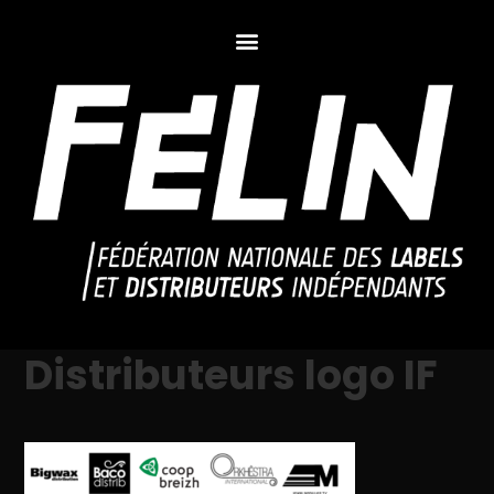
Distributeurs logo IF