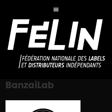
BanzaiLab