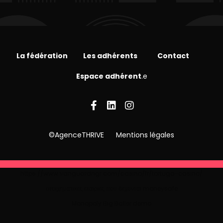
La fédération
Les adhérents
Contact
Espace adhérent
.e
©AgenceTHRIVE
Mentions légales
https://www.vanguardngr.com/casino/fr/tortuga-casino/
στοιχηματικες εταιριες που δεχονται moneysafe
Monopoly Big Baller demo