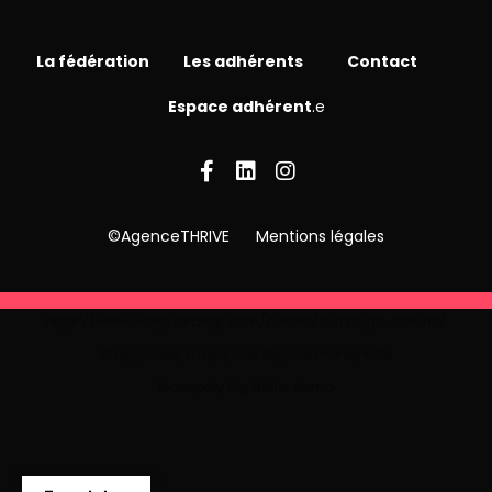
La fédération
Les adhérents
Contact
Espace adhérent
.e
©AgenceTHRIVE
Mentions légales
https://www.vanguardngr.com/casino/fr/tortuga-casino/
στοιχηματικες εταιριες που δεχονται moneysafe
Monopoly Big Baller demo